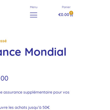
Menu
Panier
0
€
0.00
assé
ance Mondial
.00
ne assurance supplémentaire pour vos
uvre les achats jusqu’à 50€