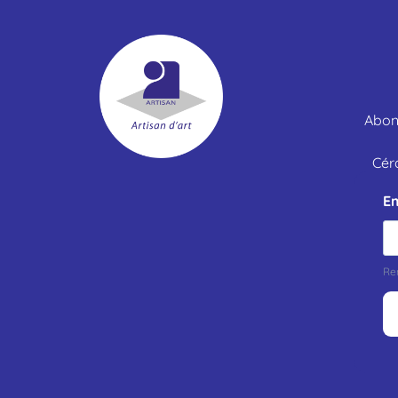
Abonn
Cér
Em
Re