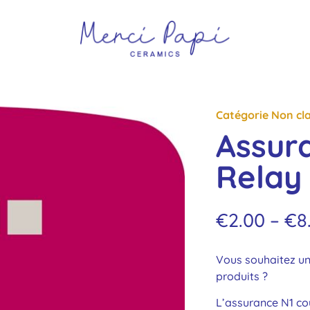
Catégorie
Non cl
Assur
Relay
€
2.00
–
€
8
Vous souhaitez u
produits ?
L’assurance N1 co