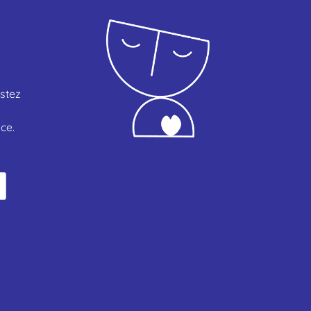
estez
ce.