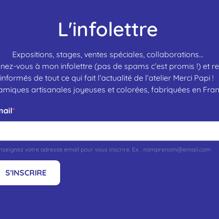
L'infolettre
Expositions, stages, ventes spéciales, collaborations…
ez-vous à mon infolettre (pas de spams c’est promis !) et r
informés de tout ce qui fait l’actualité de l’atelier Merci Papi !
amiques artisanales joyeuses et colorées, fabriquées en Fran
ail
nseignez votre adresse email pour vous inscrire. Ex. : nomprenom@email.com
S'INSCRIRE