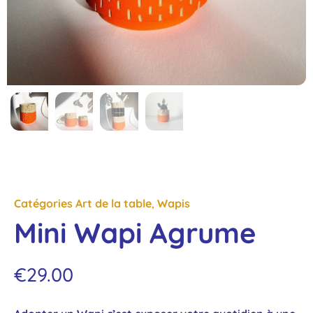
Catégories
Art de la table
,
Wapis
Mini Wapi Agrume
€
29.00